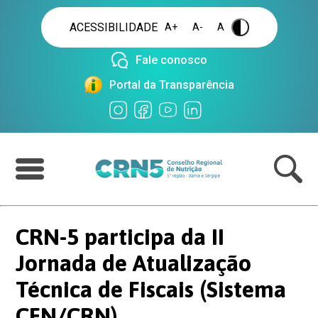
ACESSIBILIDADE
A+
A-
A
.
Fale conosco
Portal da Transparência
CRN-5 participa da II
Jornada de Atualização
Técnica de Fiscais (Sistema
CFN/CRN)