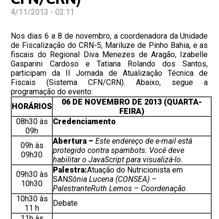
4/11/2013 - 02:11
Nos dias 6 a 8 de novembro, a coordenadora da Unidade
de Fiscalização do CRN-5, Mariluze de Pinho Bahia, e as
fiscais do Regional Diva Menezes de Aragão, Izabelle
Gasparini Cardoso e Tatiana Rolando dos Santos,
participam da II Jornada de Atualização Técnica de
Fiscais (Sistema CFN/CRN). Abaixo, segue a
programação do evento:
06 DE NOVEMBRO DE 2013 (QUARTA-
HORÁRIOS
FEIRA)
08h30 às
Credenciamento
09h
Abertura
–
Este endereço de e-mail está
09h às
protegido contra spambots. Você deve
09h30
habilitar o JavaScript para visualizá-lo.
Palestra:
Atuação do Nutricionista em
09h30 às
SAN
Sônia Lucena (CONSEA) –
10h30
Palestrante
Ruth Lemos – Coordenação
10h30 às
Debate
11 h
11h às