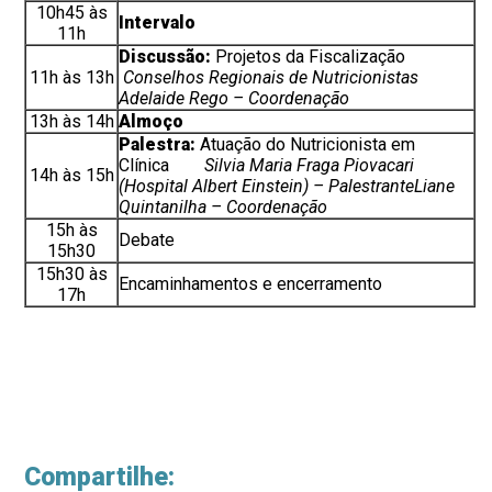
10h45 às
Intervalo
11h
Discussão:
Projetos da Fiscalização
11h às 13h
Conselhos Regionais de Nutricionistas
Adelaide Rego
– Coordenação
13h às 14h
Almoço
Palestra:
Atuação do Nutricionista em
Clínica
Silvia Maria Fraga Piovacari
14h às 15h
(Hospital Albert Einstein) – Palestrante
Liane
Quintanilha – Coordenação
15h às
Debate
15h30
15h30 às
Encaminhamentos e encerramento
17h
Compartilhe: