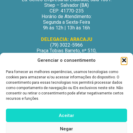
Stiep – Salvador (BA)
CEP: 41770-235
Horário de Atendimento:
Segunda a Sexta-Feira
9h às 12h | 13h às 16h
DELEGACIA: ARACAJU
(79) 3022-5966
Praça Tobias Barreto, nº 510,
Centro Médico Odontológico, sala 502
Gerenciar o consentimento
São José – Aracaju/SE
CEP: 49015-130
Para fornecer as melhores experiências, usamos tecnologias como
Horário de Atendimento:
cookies para armazenar e/ou acessar informações do dispositivo. O
Segunda a Sexta-Feira
consentimento para essas tecnologias nos permitirá processar dados
9h às 12h | 13h às 16h
como comportamento de navegação ou IDs exclusivos neste site. Não
consentir ou retirar o consentimento pode afetar negativamente certos
DELEGACIA: ITABUNA
recursos e funções.
(73) 3212-6207
Avenida Princesa Isabel, nº 395.
Ed. Itabuna Trade Center, sala 914.
Aceitar
São Caetano – Itabuna (BA)
CEP: 45607-291
Negar
Horário de Atendimento: