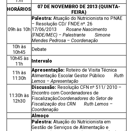
17h
07 DE NOVEMBRO DE 2013 (QUINTA-
HORÁRIOS
FEIRA)
Palestra:
Atuação do Nutricionista no
PNAE
– Resolução CD/ FNDE nº. 26
09h às 10h
17/06/2013
Rosane Nascimento
(FNDE/MEC) – Palestrante
Simone
Mendes Pedrosa – Coordenação
10h às
Debate
10h45
10h45 às
Intervalo
11h
Apresentação:
Roteiro de Visita Técnica
11h às
Alimentação Escolar Gestor Público
Ruth
11:30h
Lemos
– Apresentação
Discussão:
Resolução CFN nº 511/ 2010 –
Encontro com Coordenadores de
11:30h às
Fiscalização
Coordenadores do Setor de
12h30
Fiscalização dos CRN
Ruth Lemos
–
Coordenação
Almoço
Palestra:
Atuação do Nutricionista em
Gestão de Serviços de Alimentação e