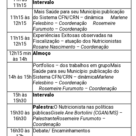
Intervalo
11h15
Mais Saúde para seu Município
:
publicação
11h15 às
do Sistema CFN/CRN – dinâmica
Marlene
12h15
Felesbino – Coordenação
Rosemeire
Furumoto – Coordenação
Experiências Exitosas observadas na
11h15 às
Fiscalização – atuação dos Nutricionistas
12h15
Rosane Nascimento – Coordenação
12h15 min
Almoço
às 14h
Portfolios – dos trabalhos em grupoMais
Saúde para seu Município: publicação do
14h às 15h
Sistema CFN/CRN – dinâmica
Marlene
Felesbino – Coordenação
Rosemeire Furumoto – Coordenação
15h às
Intervalo
15h30
Palestra:
O Nutricionista nas políticas
15h30 às
públicas
Gisele Ane Bortolini
(CGAN/MS) –
16h30
Palestrante
Rosemeire Furumoto –
Coordenação
16h30 às
Debate/ Encaminhamentos