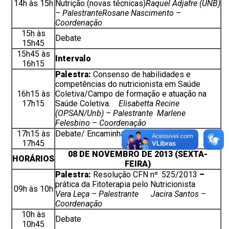
14h às 15h
Nutrição (novas técnicas)
Raquel Adjafre (UNB)
– Palestrante
Rosane Nascimento –
Coordenação
15h às
Debate
15h45
15h45 às
Intervalo
16h15
Palestra:
Consenso de habilidades e
competências do nutricionista em Saúde
16h15 às
Coletiva/Campo de formação e atuação na
17h15
Saúde Coletiva.
Elisabetta Recine
(OPSAN/Unb)
– Palestrante
Marlene
Felesbino – Coordenação
17h15 às
Debate/ Encaminhamentos
17h45
08 DE NOVEMBRO DE 2013 (SEXTA-
HORÁRIOS
FEIRA)
Palestra:
Resolução
CFN nº. 525/2013
–
prática
da Fitoterapia pelo Nutricionista
09h às 10h
Vera Leça – Palestrante
Jacira Santos –
Coordenação
10h às
Debate
10h45