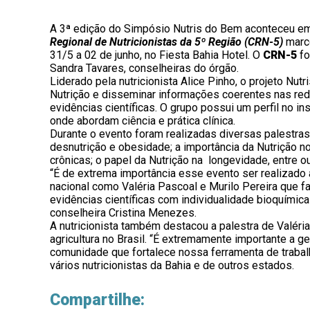
A 3ª edição do Simpósio Nutris do Bem aconteceu em
Regional de Nutricionistas da 5º Região (CRN-5)
marco
31/5 a 02 de junho, no Fiesta Bahia Hotel. O
CRN-5
fo
Sandra Tavares, conselheiras do órgão.
Liderado pela nutricionista Alice Pinho, o projeto Nu
Nutrição e disseminar informações coerentes nas re
evidências científicas. O grupo possui um perfil no 
onde abordam ciência e prática clínica.
Durante o evento foram realizadas diversas palestr
desnutrição e obesidade; a importância da Nutrição 
crônicas; o papel da Nutrição na longevidade, entre o
“É de extrema importância esse evento ser realizado 
nacional como Valéria Pascoal e Murilo Pereira que f
evidências científicas com individualidade bioquímic
conselheira Cristina Menezes.
A nutricionista também destacou a palestra de Valér
agricultura no Brasil. “É extremamente importante a 
comunidade que fortalece nossa ferramenta de trabalh
vários nutricionistas da Bahia e de outros estados.
Compartilhe: