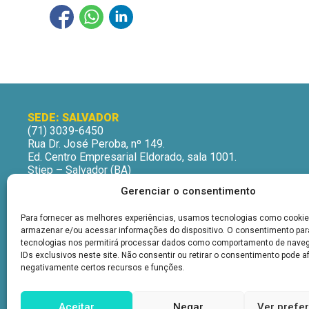
SEDE: SALVADOR
(71) 3039-6450
Rua Dr. José Peroba, nº 149.
Ed. Centro Empresarial Eldorado, sala 1001.
Stiep – Salvador (BA)
CEP: 41770-235
Gerenciar o consentimento
Horário de Atendimento:
Segunda a Sexta-Feira
Para fornecer as melhores experiências, usamos tecnologias como cookie
9h às 12h | 13h às 16h
armazenar e/ou acessar informações do dispositivo. O consentimento pa
tecnologias nos permitirá processar dados como comportamento de nave
IDs exclusivos neste site. Não consentir ou retirar o consentimento pode a
negativamente certos recursos e funções.
Aceitar
Negar
Ver prefe