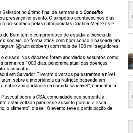
 Salvador no último final de semana e o
Conselho
u presença no evento. O simpósio aconteceu nos dias
i representado pelas nutricionistas Cristina Menezes e
tris do Bem tem o compromisso de estudar a ciência da
des sociais, de forma ética, com bom senso e baseada em
instagram (@nutrisdobem) com mais de 100 mil seguidores,
as e cursos. Nos debates foram abordados assuntos como
nos primeiros 1000 dias; panorama atual das doenças
utros assuntos.
aqui em Salvador. Tiveram diversos palestrantes a nível
alaram sobre a importância da Nutrição baseada em
a e sobre a importância da comida saudável”, comentou a
ia Pascoal sobre a CSA, comunidade que sustenta a
gente estar voltado para esse assunto porque é essa
o, o alimento”, disse. O evento teve a participação de