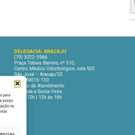
DELEGACIA: ARACAJU
(79) 3022-5966
Praça Tobias Barreto, nº 510,
Centro Médico Odontológico, sala 502
São José – Aracaju/SE
CEP: 49015-130
Horário de Atendimento:
Segunda a Sexta-Feira
s para
9h às 12h | 13h às 16h
ra essas
gação ou
fetar
rências