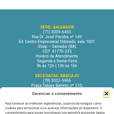
SEDE: SALVADOR
(71) 3039-6450
Rua Dr. José Peroba, nº 149.
Ed. Centro Empresarial Eldorado, sala 1001.
Stiep – Salvador (BA)
CEP: 41770-235
Horário de Atendimento:
Segunda a Sexta-Feira
9h às 12h | 13h às 16h
DELEGACIA: ARACAJU
(79) 3022-5966
Praça Tobias Barreto, nº 510,
Centro Médico Odontológico, sala 502
Gerenciar o consentimento
São José – Aracaju/SE
CEP: 49015-130
Para fornecer as melhores experiências, usamos tecnologias como
Horário de Atendimento:
cookies para armazenar e/ou acessar informações do dispositivo. O
Segunda a Sexta-Feira
consentimento para essas tecnologias nos permitirá processar dados