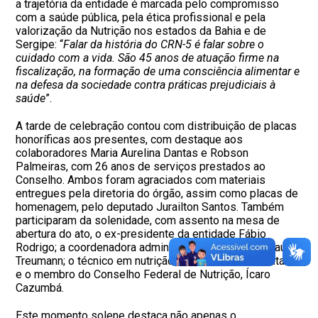
a trajetória da entidade é marcada pelo compromisso
com a saúde pública, pela ética profissional e pela
valorização da Nutrição nos estados da Bahia e de
Sergipe: “
Falar da história do CRN-5 é falar sobre o
cuidado com a vida. São 45 anos de atuação firme na
fiscalização, na formação de uma consciência alimentar e
na defesa da sociedade contra práticas prejudiciais à
saúde
”.
A tarde de celebração contou com distribuição de placas
honoríficas aos presentes, com destaque aos
colaboradores Maria Aurelina Dantas e Robson
Palmeiras, com 26 anos de serviços prestados ao
Conselho. Ambos foram agraciados com materiais
entregues pela diretoria do órgão, assim como placas de
homenagem, pelo deputado Jurailton Santos. Também
participaram da solenidade, com assento na mesa de
abertura do ato, o ex-presidente da entidade Fábio
Rodrigo; a coordenadora administrativa do CRN-5, Claudia
Treumann; o técnico em nutrição e dietética Joel Santana;
e o membro do Conselho Federal de Nutrição, Ícaro
Cazumbá.
Este momento solene destaca não apenas o