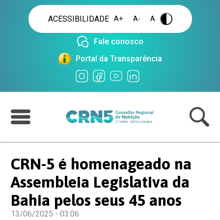
ACESSIBILIDADE
A+
A-
A
.
Fale conosco
Portal da Transparência
CRN-5 é homenageado na
Assembleia Legislativa da
Bahia pelos seus 45 anos
13/06/2025 - 03:06