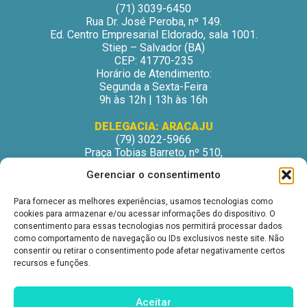
(71) 3039-6450
Rua Dr. José Peroba, nº 149.
Ed. Centro Empresarial Eldorado, sala 1001.
Stiep – Salvador (BA)
CEP: 41770-235
Horário de Atendimento:
Segunda a Sexta-Feira
9h às 12h | 13h às 16h
DELEGACIA: ARACAJU
(79) 3022-5966
Praça Tobias Barreto, nº 510,
Centro Médico Odontológico, sala 502
Gerenciar o consentimento
São José – Aracaju/SE
CEP: 49015-130
Para fornecer as melhores experiências, usamos tecnologias como
Horário de Atendimento:
cookies para armazenar e/ou acessar informações do dispositivo. O
Segunda a Sexta-Feira
consentimento para essas tecnologias nos permitirá processar dados
9h às 12h | 13h às 16h
como comportamento de navegação ou IDs exclusivos neste site. Não
consentir ou retirar o consentimento pode afetar negativamente certos
DELEGACIA: ITABUNA
recursos e funções.
(73) 3212-6207
Avenida Princesa Isabel, nº 395.
Ed. Itabuna Trade Center, sala 914.
Aceitar