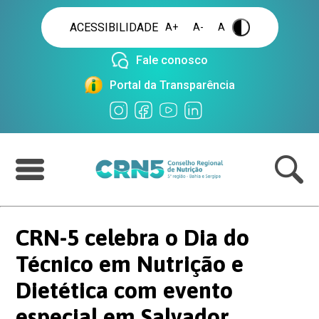
ACESSIBILIDADE
A+
A-
A
.
Fale conosco
Portal da Transparência
CRN-5 celebra o Dia do
Técnico em Nutrição e
Dietética com evento
especial em Salvador