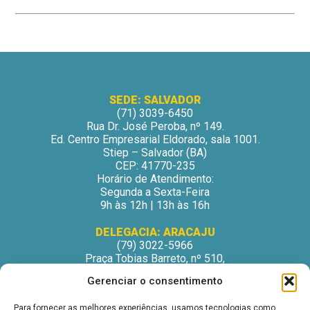
SEDE: SALVADOR
(71) 3039-6450
Rua Dr. José Peroba, nº 149.
Ed. Centro Empresarial Eldorado, sala 1001.
Stiep – Salvador (BA)
CEP: 41770-235
Horário de Atendimento:
Segunda a Sexta-Feira
9h às 12h | 13h às 16h
DELEGACIA: ARACAJU
(79) 3022-5966
Praça Tobias Barreto, nº 510,
Centro Médico Odontológico, sala 502
Gerenciar o consentimento
São José – Aracaju/SE
CEP: 49015-130
Para fornecer as melhores experiências, usamos tecnologias como