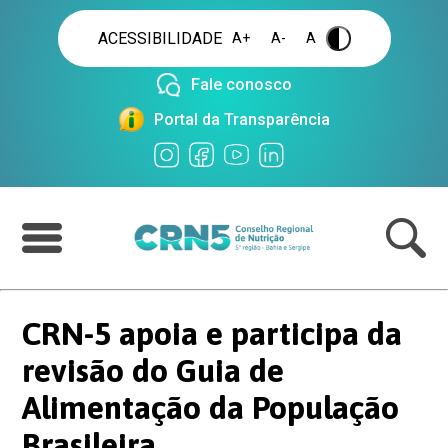
ACESSIBILIDADE
A+
A-
A
.
Fale conosco
Portal da Transparência
CRN-5 apoia e participa da
revisão do Guia de
Alimentação da População
Brasileira