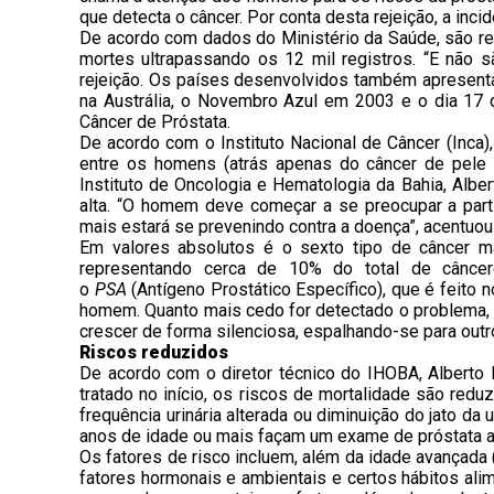
que detecta o câncer. Por conta desta rejeição, a incidê
De acordo com dados do Ministério da Saúde, são re
mortes ultrapassando os 12 mil registros. “E não 
rejeição. Os países desenvolvidos também apresenta
na Austrália, o Novembro Azul em 2003 e o dia 17
Câncer de Próstata.
De acordo com o Instituto Nacional de Câncer (Inca)
entre os homens (atrás apenas do câncer de pele 
Instituto de Oncologia e Hematologia da Bahia, Alber
alta. “O homem deve começar a se preocupar a part
mais estará se prevenindo contra a doença”, acentuou
Em valores absolutos é o sexto tipo de câncer
representando cerca de 10% do total de cânce
o
PSA
(Antígeno Prostático Específico), que é feito 
homem. Quanto mais cedo for detectado o problema, 
crescer de forma silenciosa, espalhando-se para outr
Riscos reduzidos
De acordo com o diretor técnico do IHOBA, Alberto 
tratado no início, os riscos de mortalidade são redu
frequência urinária alterada ou diminuição do jato d
anos de idade ou mais façam um exame de próstata 
Os fatores de risco incluem, além da idade avançada 
fatores hormonais e ambientais e certos hábitos ali