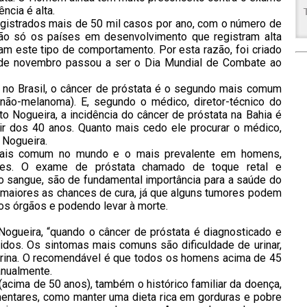
ncia é alta.
gistrados mais de 50 mil casos por ano, com o número de
são só os países em desenvolvimento que registram alta
m este tipo de comportamento. Por esta razão, foi criado
 de novembro passou a ser o Dia Mundial de Combate ao
, no Brasil, o câncer de próstata é o segundo mais comum
não-melanoma). E, segundo o médico, diretor-técnico do
to Nogueira, a incidência do câncer de próstata na Bahia é
ir dos 40 anos. Quanto mais cedo ele procurar o médico,
 Nogueira.
 mais comum no mundo e o mais prevalente em homens,
res. O exame de próstata chamado de toque retal e
no sangue, são de fundamental importância para a saúde do
maiores as chances de cura, já que alguns tumores podem
os órgãos e podendo levar à morte.
Nogueira, “quando o câncer de próstata é diagnosticado e
zidos. Os sintomas mais comuns são dificuldade de urinar,
a urina. O recomendável é que todos os homens acima de 45
anualmente.
(acima de 50 anos), também o histórico familiar da doença,
mentares, como manter uma dieta rica em gorduras e pobre