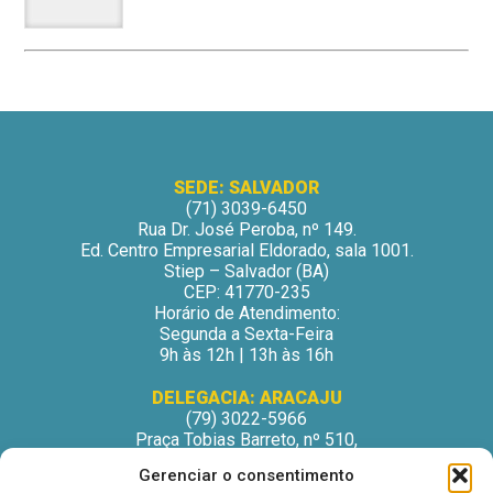
SEDE: SALVADOR
(71) 3039-6450
Rua Dr. José Peroba, nº 149.
Ed. Centro Empresarial Eldorado, sala 1001.
Stiep – Salvador (BA)
CEP: 41770-235
Horário de Atendimento:
Segunda a Sexta-Feira
9h às 12h | 13h às 16h
DELEGACIA: ARACAJU
(79) 3022-5966
Praça Tobias Barreto, nº 510,
Centro Médico Odontológico, sala 502
Gerenciar o consentimento
São José – Aracaju/SE