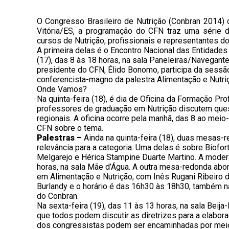
O Congresso Brasileiro de Nutrição (Conbran 2014) c
Vitória/ES, a programação do CFN traz uma série 
cursos de Nutrição, profissionais e representantes 
A primeira delas é o Encontro Nacional das Entidades 
(17), das 8 às 18 horas, na sala Paneleiras/Navegant
presidente do CFN, Élido Bonomo, participa da sessã
conferencista-magno da palestra Alimentação e Nutr
Onde Vamos?
Na quinta-feira (18), é dia de Oficina da Formação Pr
professores de graduação em Nutrição discutem que
regionais. A oficina ocorre pela manhã, das 8 ao meio
CFN sobre o tema.
Palestras –
Ainda na quinta-feira (18), duas mesas-
relevância para a categoria. Uma delas é sobre Biofo
Melgarejo e Hérica Stampine Duarte Martino. A modera
horas, na sala Mãe d’Água. A outra mesa-redonda abor
em Alimentação e Nutrição, com Inês Rugani Ribeiro 
Burlandy e o horário é das 16h30 às 18h30, também n
do Conbran.
Na sexta-feira (19), das 11 às 13 horas, na sala Beij
que todos podem discutir as diretrizes para a elabo
dos congressistas podem ser encaminhadas por meio