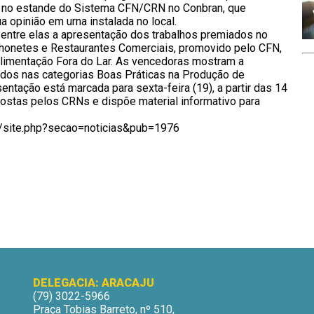
da no estande do Sistema CFN/CRN no Conbran, que
a opinião em urna instalada no local.
entre elas a apresentação dos trabalhos premiados no
honetes e Restaurantes Comerciais, promovido pelo CFN,
imentação Fora do Lar. As vencedoras mostram a
idos nas categorias Boas Práticas na Produção de
entação está marcada para sexta-feira (19), a partir das 14
ostas pelos CRNs e dispõe material informativo para
-br/site.php?secao=noticias&pub=1976
DELEGACIA: ARACAJU
(79) 3022-5966
Praça Tobias Barreto, nº 510,