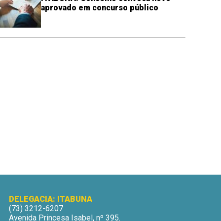
aprovado em concurso público
DELEGACIA: ITABUNA
(73) 3212-6207
Avenida Princesa Isabel, nº 395.