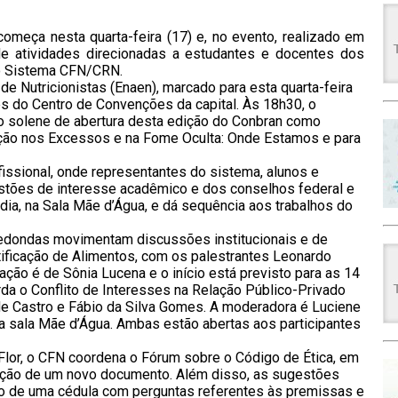
omeça nesta quarta-feira (17) e, no evento, realizado em
de atividades direcionadas a estudantes e docentes dos
do Sistema CFN/CRN.
de Nutricionistas (Enaen), marcado para esta quarta-feira
es do Centro de Convenções da capital. Às 18h30, o
o solene de abertura desta edição do Conbran como
ição nos Excessos e na Fome Oculta: Onde Estamos e para
ofissional, onde representantes do sistema, alunos e
stões de interesse acadêmico e dos conselhos federal e
-dia, na Sala Mãe d’Água, e dá sequência aos trabalhos do
redondas movimentam discussões institucionais e de
rtificação de Alimentos, com os palestrantes Leonardo
ção é de Sônia Lucena e o início está previsto para as 14
da o Conflito de Interesses na Relação Público-Privado
de Castro e Fábio da Silva Gomes. A moderadora é Luciene
a sala Mãe d’Água. Ambas estão abertas aos participantes
a-Flor, o CFN coordena o Fórum sobre o Código de Ética, em
ração de um novo documento. Além disso, as sugestões
 de uma cédula com perguntas referentes às premissas e