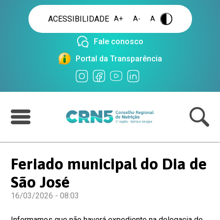
ACESSIBILIDADE
A+
A-
A
.
Fale conosco
Portal da Transparência
Feriado municipal do Dia de
São José
16/03/2026 - 08:03
Informamos que não haverá expediente na delegacia de