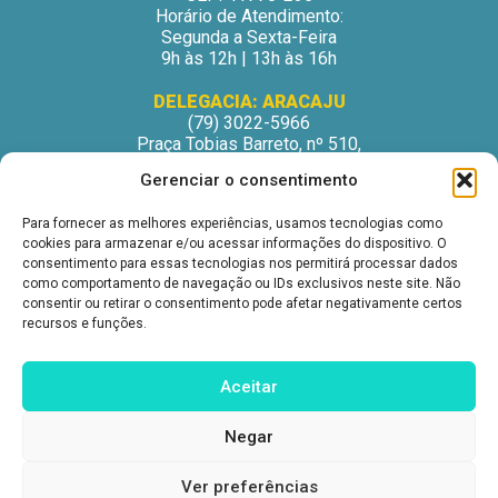
Horário de Atendimento:
Segunda a Sexta-Feira
9h às 12h | 13h às 16h
DELEGACIA: ARACAJU
(79) 3022-5966
Praça Tobias Barreto, nº 510,
Centro Médico Odontológico, sala 502
Gerenciar o consentimento
São José – Aracaju/SE
CEP: 49015-130
Para fornecer as melhores experiências, usamos tecnologias como
Horário de Atendimento:
cookies para armazenar e/ou acessar informações do dispositivo. O
Segunda a Sexta-Feira
consentimento para essas tecnologias nos permitirá processar dados
9h às 12h | 13h às 16h
como comportamento de navegação ou IDs exclusivos neste site. Não
consentir ou retirar o consentimento pode afetar negativamente certos
DELEGACIA: ITABUNA
recursos e funções.
(73) 3212-6207
Avenida Princesa Isabel, nº 395.
Ed. Itabuna Trade Center, sala 914.
Aceitar
São Caetano – Itabuna (BA)
CEP: 45607-291
Negar
Horário de Atendimento:
Segunda a Sexta-Feira
9h às 12h | 13h às 16h
Ver preferências