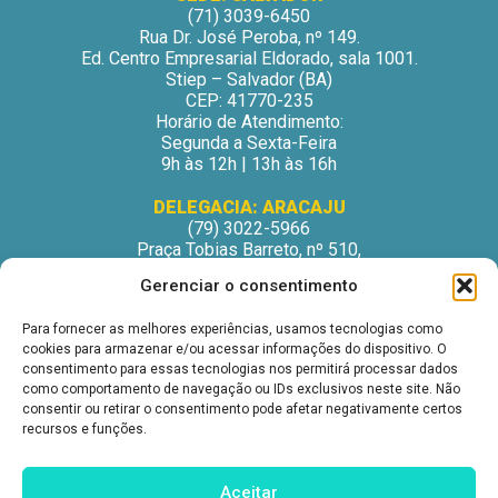
(71) 3039-6450
Rua Dr. José Peroba, nº 149.
Ed. Centro Empresarial Eldorado, sala 1001.
Stiep – Salvador (BA)
CEP: 41770-235
Horário de Atendimento:
Segunda a Sexta-Feira
9h às 12h | 13h às 16h
DELEGACIA: ARACAJU
(79) 3022-5966
Praça Tobias Barreto, nº 510,
Centro Médico Odontológico, sala 502
Gerenciar o consentimento
São José – Aracaju/SE
CEP: 49015-130
Para fornecer as melhores experiências, usamos tecnologias como
Horário de Atendimento:
cookies para armazenar e/ou acessar informações do dispositivo. O
Segunda a Sexta-Feira
consentimento para essas tecnologias nos permitirá processar dados
9h às 12h | 13h às 16h
como comportamento de navegação ou IDs exclusivos neste site. Não
consentir ou retirar o consentimento pode afetar negativamente certos
DELEGACIA: ITABUNA
recursos e funções.
(73) 3212-6207
Avenida Princesa Isabel, nº 395.
Ed. Itabuna Trade Center, sala 914.
Aceitar