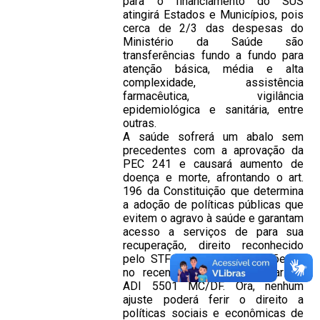
para o financiamento do SUS
atingirá Estados e Municípios, pois
cerca de 2/3 das despesas do
Ministério da Saúde são
transferências fundo a fundo para
atenção básica, média e alta
complexidade, assistência
farmacêutica, vigilância
epidemiológica e sanitária, entre
outras.
A saúde sofrerá um abalo sem
precedentes com a aprovação da
PEC 241 e causará aumento de
doença e morte, afrontando o art.
196 da Constituição que determina
a adoção de políticas públicas que
evitem o agravo à saúde e garantam
acesso a serviços de para sua
recuperação, direito reconhecido
pelo STF em diversas decisões e
no recente julgamento liminar da
ADI 5501 MC/DF. Ora, nenhum
ajuste poderá ferir o direito a
políticas sociais e econômicas de