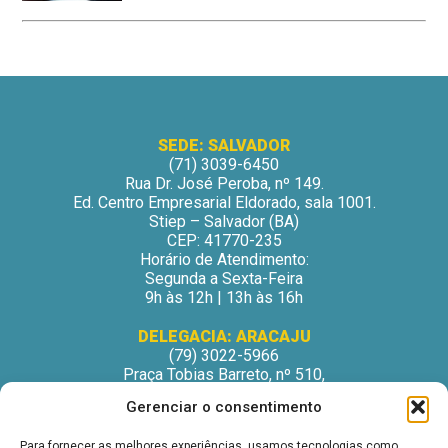
SEDE: SALVADOR
(71) 3039-6450
Rua Dr. José Peroba, nº 149.
Ed. Centro Empresarial Eldorado, sala 1001.
Stiep – Salvador (BA)
CEP: 41770-235
Horário de Atendimento:
Segunda a Sexta-Feira
9h às 12h | 13h às 16h
DELEGACIA: ARACAJU
(79) 3022-5966
Praça Tobias Barreto, nº 510,
Centro Médico Odontológico, sala 502
Gerenciar o consentimento
São José – Aracaju/SE
CEP: 49015-130
Para fornecer as melhores experiências, usamos tecnologias como