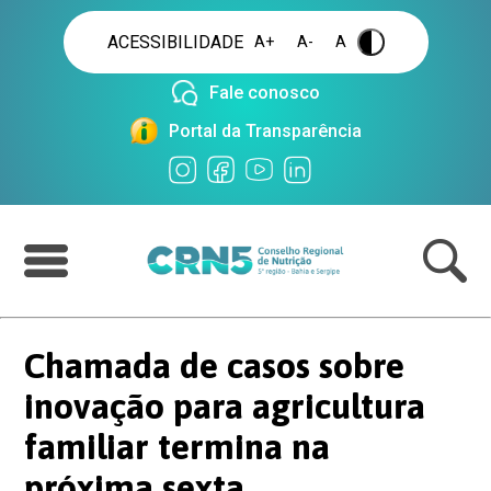
ACESSIBILIDADE
A+
A-
A
.
Fale conosco
Portal da Transparência
Chamada de casos sobre
inovação para agricultura
familiar termina na
próxima sexta