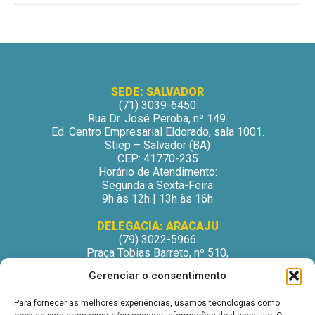
SEDE: SALVADOR
(71) 3039-6450
Rua Dr. José Peroba, nº 149.
Ed. Centro Empresarial Eldorado, sala 1001.
Stiep – Salvador (BA)
CEP: 41770-235
Horário de Atendimento:
Segunda a Sexta-Feira
9h às 12h | 13h às 16h
DELEGACIA: ARACAJU
(79) 3022-5966
Praça Tobias Barreto, nº 510,
Centro Médico Odontológico, sala 502
Gerenciar o consentimento
São José – Aracaju/SE
CEP: 49015-130
Para fornecer as melhores experiências, usamos tecnologias como
Horário de Atendimento: