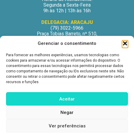
Segunda a Sexta-Feira
9h às 12h | 13h às 16h
DELEGACIA: ARACAJU
(79) 3022-5966
Praça Tobias Barreto, nº 510,
Centro Médico Odontológico, sala 502
Gerenciar o consentimento
São José – Aracaju/SE
CEP: 49015-130
Para fornecer as melhores experiências, usamos tecnologias como
Horário de Atendimento:
cookies para armazenar e/ou acessar informações do dispositivo. O
Segunda a Sexta-Feira
consentimento para essas tecnologias nos permitirá processar dados
9h às 12h | 13h às 16h
como comportamento de navegação ou IDs exclusivos neste site. Não
consentir ou retirar o consentimento pode afetar negativamente certos
DELEGACIA: ITABUNA
recursos e funções.
(73) 3212-6207
Avenida Princesa Isabel, nº 395.
Ed. Itabuna Trade Center, sala 914.
Aceitar
São Caetano – Itabuna (BA)
CEP: 45607-291
Negar
Horário de Atendimento:
Segunda a Sexta-Feira
9h às 12h | 13h às 16h
Ver preferências