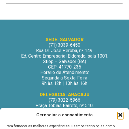
SEDE: SALVADOR
(71) 3039-6450
Rua Dr. José Peroba, nº 149.
Ed. Centro Empresarial Eldorado, sala 1001.
Stiep – Salvador (BA)
CEP: 41770-235
Horário de Atendimento:
Segunda a Sexta-Feira
9h às 12h | 13h às 16h
DELEGACIA: ARACAJU
(79) 3022-5966
Praça Tobias Barreto, nº 510,
Centro Médico Odontológico, sala 502
Gerenciar o consentimento
São José – Aracaju/SE
CEP: 49015-130
Para fornecer as melhores experiências, usamos tecnologias como
Horário de Atendimento: