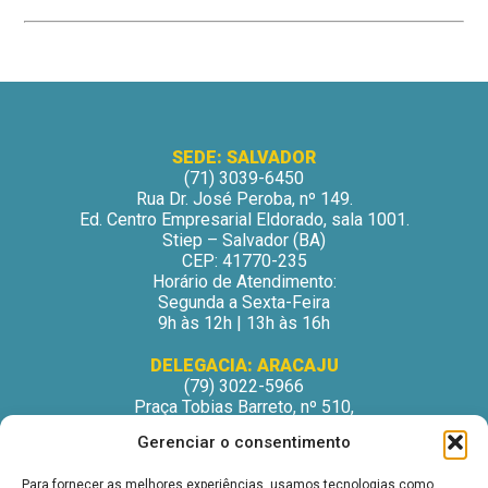
SEDE: SALVADOR
(71) 3039-6450
Rua Dr. José Peroba, nº 149.
Ed. Centro Empresarial Eldorado, sala 1001.
Stiep – Salvador (BA)
CEP: 41770-235
Horário de Atendimento:
Segunda a Sexta-Feira
9h às 12h | 13h às 16h
DELEGACIA: ARACAJU
(79) 3022-5966
Praça Tobias Barreto, nº 510,
Centro Médico Odontológico, sala 502
Gerenciar o consentimento
São José – Aracaju/SE
CEP: 49015-130
Para fornecer as melhores experiências, usamos tecnologias como