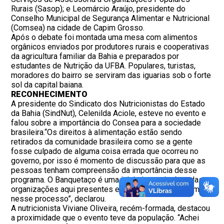
Rurais (Sasop); e Leomárcio Araújo, presidente do
Conselho Municipal de Segurança Alimentar e Nutricional
(Comsea) na cidade de Capim Grosso.
Após o debate foi montada uma mesa com alimentos
orgânicos enviados por produtores rurais e cooperativas
da agricultura familiar da Bahia e preparados por
estudantes de Nutrição da UFBA. Populares, turistas,
moradores do bairro se serviram das iguarias sob o forte
sol da capital baiana.
RECONHECIMENTO
A presidente do Sindicato dos Nutricionistas do Estado
da Bahia (SindNut), Celenilda Aciole, esteve no evento e
falou sobre a importância do Consea para a sociedade
brasileira.“Os direitos à alimentação estão sendo
retirados da comunidade brasileira como se a gente
fosse culpado de alguma coisa errada que ocorreu no
governo, por isso é momento de discussão para que as
pessoas tenham compreensão da importância desse
programa. O Banquetaço é uma iniciativa muito boa das
organizações aqui presentes e espero que continuem
nesse processo”, declarou.
A nutricionista Viviane Oliveira, recém-formada, destacou
a proximidade que o evento teve da população. “Achei