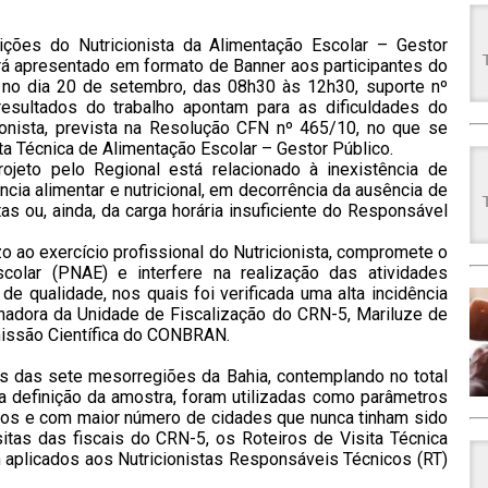
ições do Nutricionista da Alimentação Escolar – Gestor
rá apresentado em formato de Banner aos participantes do
 no dia 20 de setembro, das 08h30 às 12h30, suporte nº
esultados do trabalho apontam para as dificuldades do
ionista, prevista na Resolução CFN nº 465/10, no que se
ita Técnica de Alimentação Escolar – Gestor Público.
rojeto pelo Regional está relacionado à inexistência de
tência alimentar e nutricional, em decorrência da ausência de
as ou, ainda, da carga horária insuficiente do Responsável
 ao exercício profissional do Nutricionista, compromete o
colar (PNAE) e interfere na realização das atividades
 qualidade, nos quais foi verificada uma alta incidência
enadora da Unidade de Fiscalização do CRN-5, Mariluze de
missão Científica do CONBRAN.
es das sete mesorregiões da Bahia, contemplando no total
ra definição da amostra, foram utilizadas como parâmetros
ios e com maior número de cidades que nunca tinham sido
sitas das fiscais do CRN-5, os Roteiros de Visita Técnica
 aplicados aos Nutricionistas Responsáveis Técnicos (RT)