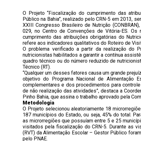
O Projeto “Fiscalização do cumprimento das atribu
Público na Bahia”, realizado pelo CRN-5 em 2013, se
XXIII Congresso Brasileiro de Nutrição (CONBRAN),
029, no Centro de Convenções de Vitória-ES. Os r
cumprimento das atribuições obrigatórias do Nutric
refere aos indicadores qualitativos do Roteiro de Vis
O problema verificado a partir da realização do P
nutricionistas habilitados a garantir a contínua assis
quadro técnico ou do número reduzido de nutricionist
Técnico (RT).
“Qualquer um desses fatores causa um grande prejuízo
objetivo do Programa Nacional de Alimentação Es
complementares e dos procedimentos para controle de
de não realização das atividades”, destaca a Coord
Pinho Bahia, que assina o trabalho aprovado pela Co
Metodologia
O Projeto selecionou aleatoriamente 18 microrregiõ
187 municípios do Estado, ou seja, 45% do total. Pa
as microrregiões que possuíam entre 5 e 25 municíp
visitados pela fiscalização do CRN-5. Durante as vi
(RVT) da Alimentação Escolar – Gestor Público foram
pelo PNAE.