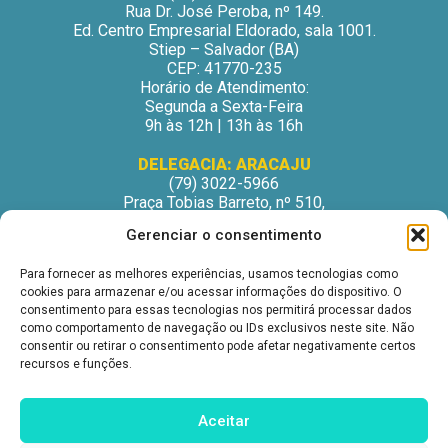
Rua Dr. José Peroba, nº 149.
Ed. Centro Empresarial Eldorado, sala 1001.
Stiep – Salvador (BA)
CEP: 41770-235
Horário de Atendimento:
Segunda a Sexta-Feira
9h às 12h | 13h às 16h
DELEGACIA: ARACAJU
(79) 3022-5966
Praça Tobias Barreto, nº 510,
Centro Médico Odontológico, sala 502
Gerenciar o consentimento
São José – Aracaju/SE
CEP: 49015-130
Para fornecer as melhores experiências, usamos tecnologias como
Horário de Atendimento:
cookies para armazenar e/ou acessar informações do dispositivo. O
Segunda a Sexta-Feira
consentimento para essas tecnologias nos permitirá processar dados
9h às 12h | 13h às 16h
como comportamento de navegação ou IDs exclusivos neste site. Não
consentir ou retirar o consentimento pode afetar negativamente certos
DELEGACIA: ITABUNA
recursos e funções.
(73) 3212-6207
Avenida Princesa Isabel, nº 395.
Ed. Itabuna Trade Center, sala 914.
Aceitar
São Caetano – Itabuna (BA)