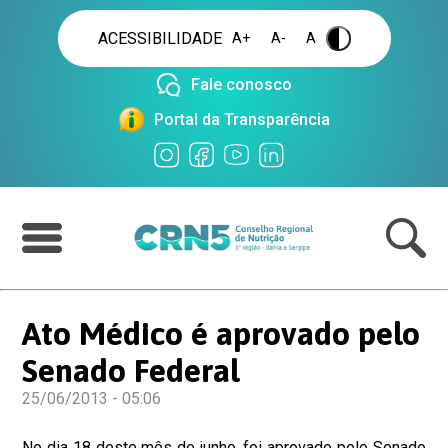
ACESSIBILIDADE
A+
A-
A
.
Fale conosco
Portal da Transparência
Ato Médico é aprovado pelo
Senado Federal
25/06/2013 - 05:06
No dia 18 deste mês de junho, foi aprovado pelo Senado