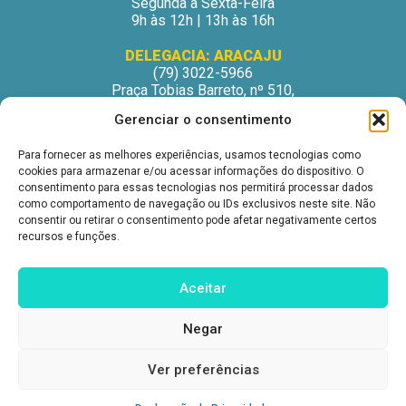
Segunda a Sexta-Feira
9h às 12h | 13h às 16h
DELEGACIA: ARACAJU
(79) 3022-5966
Praça Tobias Barreto, nº 510,
Centro Médico Odontológico, sala 502
Gerenciar o consentimento
São José – Aracaju/SE
CEP: 49015-130
Para fornecer as melhores experiências, usamos tecnologias como
Horário de Atendimento:
cookies para armazenar e/ou acessar informações do dispositivo. O
Segunda a Sexta-Feira
consentimento para essas tecnologias nos permitirá processar dados
9h às 12h | 13h às 16h
como comportamento de navegação ou IDs exclusivos neste site. Não
consentir ou retirar o consentimento pode afetar negativamente certos
DELEGACIA: ITABUNA
recursos e funções.
(73) 3212-6207
Avenida Princesa Isabel, nº 395.
Ed. Itabuna Trade Center, sala 914.
Aceitar
São Caetano – Itabuna (BA)
CEP: 45607-291
Negar
Horário de Atendimento:
Segunda a Sexta-Feira
9h às 12h | 13h às 16h
Ver preferências