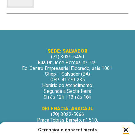
SEDE: SALVADOR
(71) 3039-6450
Rua Dr. José Peroba, nº 149.
Ed. Centro Empresarial Eldorado, sala 1001.
Stiep – Salvador (BA)
CEP: 41770-235
Horário de Atendimento:
Segunda a Sexta-Feira
9h às 12h | 13h às 16h
DELEGACIA: ARACAJU
(79) 3022-5966
Praça Tobias Barreto, nº 510,
Centro Médico Odontológico, sala 502
Gerenciar o consentimento
São José – Aracaju/SE