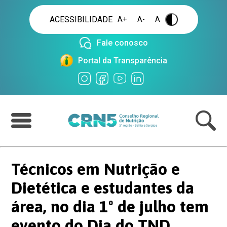
ACESSIBILIDADE
A+
A-
A
.
Fale conosco
Portal da Transparência
Técnicos em Nutrição e
Dietética e estudantes da
área, no dia 1º de julho tem
evento do Dia do TND