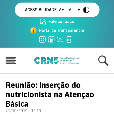
ACESSIBILIDADE
A+
A-
A
.
Fale conosco
Portal da Transparência
Reunião: Inserção do
nutricionista na Atenção
Básica
21/10/2019 - 12:10