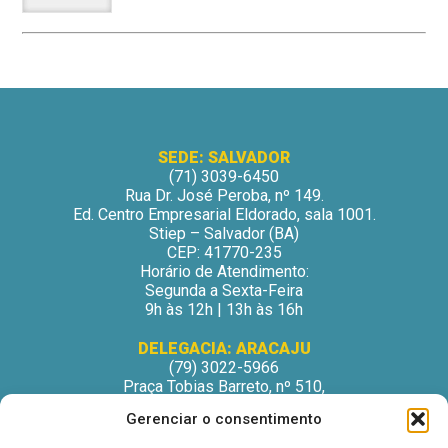
SEDE: SALVADOR
(71) 3039-6450
Rua Dr. José Peroba, nº 149.
Ed. Centro Empresarial Eldorado, sala 1001.
Stiep – Salvador (BA)
CEP: 41770-235
Horário de Atendimento:
Segunda a Sexta-Feira
9h às 12h | 13h às 16h
DELEGACIA: ARACAJU
(79) 3022-5966
Praça Tobias Barreto, nº 510,
Centro Médico Odontológico, sala 502
Gerenciar o consentimento
São José – Aracaju/SE
CEP: 49015-130