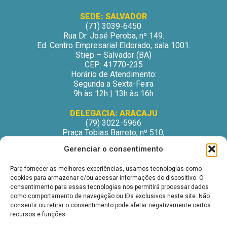
SEDE: SALVADOR
(71) 3039-6450
Rua Dr. José Peroba, nº 149.
Ed. Centro Empresarial Eldorado, sala 1001.
Stiep – Salvador (BA)
CEP: 41770-235
Horário de Atendimento:
Segunda a Sexta-Feira
9h às 12h | 13h às 16h
DELEGACIA: ARACAJU
(79) 3022-5966
Praça Tobias Barreto, nº 510,
Centro Médico Odontológico, sala 502
Gerenciar o consentimento
São José – Aracaju/SE
CEP: 49015-130
Para fornecer as melhores experiências, usamos tecnologias como
Horário de Atendimento:
cookies para armazenar e/ou acessar informações do dispositivo. O
Segunda a Sexta-Feira
consentimento para essas tecnologias nos permitirá processar dados
9h às 12h | 13h às 16h
como comportamento de navegação ou IDs exclusivos neste site. Não
consentir ou retirar o consentimento pode afetar negativamente certos
DELEGACIA: ITABUNA
recursos e funções.
(73) 3212-6207