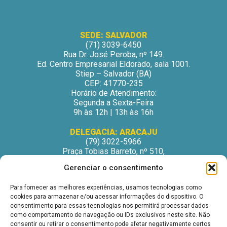
SEDE: SALVADOR
(71) 3039-6450
Rua Dr. José Peroba, nº 149.
Ed. Centro Empresarial Eldorado, sala 1001.
Stiep – Salvador (BA)
CEP: 41770-235
Horário de Atendimento:
Segunda a Sexta-Feira
9h às 12h | 13h às 16h
DELEGACIA: ARACAJU
(79) 3022-5966
Praça Tobias Barreto, nº 510,
Centro Médico Odontológico, sala 502
Gerenciar o consentimento
São José – Aracaju/SE
CEP: 49015-130
Para fornecer as melhores experiências, usamos tecnologias como
Horário de Atendimento:
cookies para armazenar e/ou acessar informações do dispositivo. O
Segunda a Sexta-Feira
consentimento para essas tecnologias nos permitirá processar dados
9h às 12h | 13h às 16h
como comportamento de navegação ou IDs exclusivos neste site. Não
consentir ou retirar o consentimento pode afetar negativamente certos