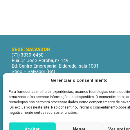
SEDE: SALVADOR
(71) 3039-6450
Rua Dr. José Peroba, nº 149.
Ed. Centro Empresarial Eldorado, sala 1001.
Stiep – Salvador (BA)
CEP: 41770-235
Gerenciar o consentimento
Horário de Atendimento:
Segunda a Sexta-Feira
Para fornecer as melhores experiências, usamos tecnologias como cookie
9h às 12h | 13h às 16h
armazenar e/ou acessar informações do dispositivo. O consentimento pa
tecnologias nos permitirá processar dados como comportamento de nave
IDs exclusivos neste site. Não consentir ou retirar o consentimento pode a
negativamente certos recursos e funções.
Aceitar
Negar
Ver prefe