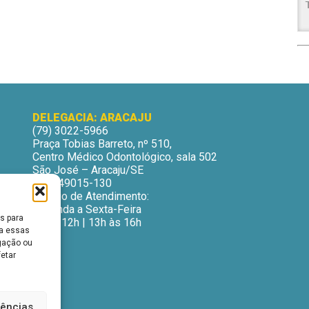
DELEGACIA: ARACAJU
(79) 3022-5966
Praça Tobias Barreto, nº 510,
Centro Médico Odontológico, sala 502
São José – Aracaju/SE
CEP: 49015-130
Horário de Atendimento:
Segunda a Sexta-Feira
s para
9h às 12h | 13h às 16h
ra essas
gação ou
fetar
rências