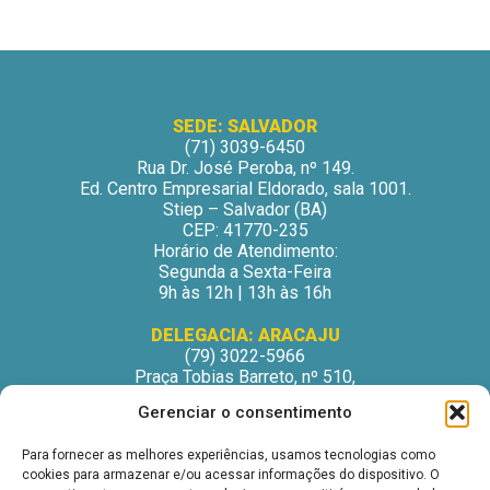
SEDE: SALVADOR
(71) 3039-6450
Rua Dr. José Peroba, nº 149.
Ed. Centro Empresarial Eldorado, sala 1001.
Stiep – Salvador (BA)
CEP: 41770-235
Horário de Atendimento:
Segunda a Sexta-Feira
9h às 12h | 13h às 16h
DELEGACIA: ARACAJU
(79) 3022-5966
Praça Tobias Barreto, nº 510,
Centro Médico Odontológico, sala 502
Gerenciar o consentimento
São José – Aracaju/SE
CEP: 49015-130
Para fornecer as melhores experiências, usamos tecnologias como
Horário de Atendimento:
cookies para armazenar e/ou acessar informações do dispositivo. O
Segunda a Sexta-Feira