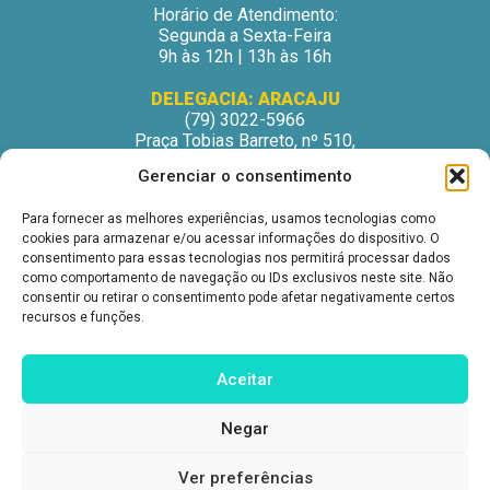
Horário de Atendimento:
Segunda a Sexta-Feira
9h às 12h | 13h às 16h
DELEGACIA: ARACAJU
(79) 3022-5966
Praça Tobias Barreto, nº 510,
Centro Médico Odontológico, sala 502
Gerenciar o consentimento
São José – Aracaju/SE
CEP: 49015-130
Para fornecer as melhores experiências, usamos tecnologias como
Horário de Atendimento:
cookies para armazenar e/ou acessar informações do dispositivo. O
Segunda a Sexta-Feira
consentimento para essas tecnologias nos permitirá processar dados
9h às 12h | 13h às 16h
como comportamento de navegação ou IDs exclusivos neste site. Não
consentir ou retirar o consentimento pode afetar negativamente certos
DELEGACIA: ITABUNA
recursos e funções.
(73) 3212-6207
Avenida Princesa Isabel, nº 395.
Ed. Itabuna Trade Center, sala 914.
Aceitar
São Caetano – Itabuna (BA)
CEP: 45607-291
Negar
Horário de Atendimento:
Segunda a Sexta-Feira
9h às 12h | 13h às 16h
Ver preferências