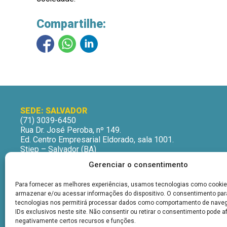
Compartilhe:
SEDE: SALVADOR
(71) 3039-6450
Rua Dr. José Peroba, nº 149.
Ed. Centro Empresarial Eldorado, sala 1001.
Stiep – Salvador (BA)
CEP: 41770-235
Gerenciar o consentimento
Horário de Atendimento:
Segunda a Sexta-Feira
Para fornecer as melhores experiências, usamos tecnologias como cookie
9h às 12h | 13h às 16h
armazenar e/ou acessar informações do dispositivo. O consentimento pa
tecnologias nos permitirá processar dados como comportamento de nave
IDs exclusivos neste site. Não consentir ou retirar o consentimento pode a
negativamente certos recursos e funções.