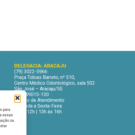
DELEGACIA: ARACAJU
(79) 3022-5966
Praça Tobias Barreto, nº 510,
Centro Médico Odontológico, sala 502
São José – Aracaju/SE
CEP: 49015-130
Horário de Atendimento:
Segunda a Sexta-Feira
s para
9h às 12h | 13h às 16h
ra essas
gação ou
fetar