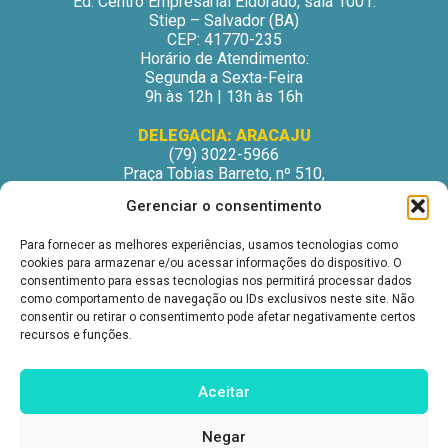
Ed. Centro Empresarial Eldorado, sala 1001.
Stiep – Salvador (BA)
CEP: 41770-235
Horário de Atendimento:
Segunda a Sexta-Feira
9h às 12h | 13h às 16h
DELEGACIA: ARACAJU
(79) 3022-5966
Praça Tobias Barreto, nº 510,
Centro Médico Odontológico, sala 502
Gerenciar o consentimento
São José – Aracaju/SE
CEP: 49015-130
Para fornecer as melhores experiências, usamos tecnologias como
Horário de Atendimento:
cookies para armazenar e/ou acessar informações do dispositivo. O
Segunda a Sexta-Feira
consentimento para essas tecnologias nos permitirá processar dados
9h às 12h | 13h às 16h
como comportamento de navegação ou IDs exclusivos neste site. Não
consentir ou retirar o consentimento pode afetar negativamente certos
DELEGACIA: ITABUNA
recursos e funções.
(73) 3212-6207
Avenida Princesa Isabel, nº 395.
Ed. Itabuna Trade Center, sala 914.
Aceitar
São Caetano – Itabuna (BA)
CEP: 45607-291
Negar
Horário de Atendimento: