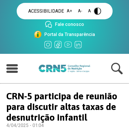
ACESSIBILIDADE
A+
A-
A
.
Fale conosco
Portal da Transparência
CRN-5 participa de reunião
para discutir altas taxas de
desnutrição infantil
4/04/2025 - 01:04