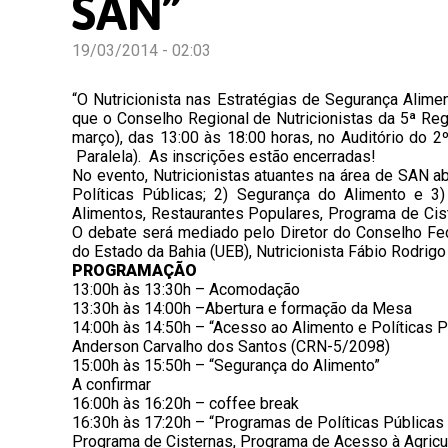
SAN”
19/03/2014 - 02:03
“O Nutricionista nas Estratégias de Segurança Alime
que o Conselho Regional de Nutricionistas da 5ª Re
março), das 13:00 às 18:00 horas, no Auditório do 2º
Paralela). As inscrições estão encerradas!
No evento, Nutricionistas atuantes na área de SAN 
Políticas Públicas; 2) Segurança do Alimento e 3
Alimentos, Restaurantes Populares, Programa de Ciste
O debate será mediado pelo Diretor do Conselho Fed
do Estado da Bahia (UEB), Nutricionista Fábio Rodrig
PROGRAMAÇÃO
13:00h às 13:30h – Acomodação
13:30h às 14:00h –Abertura e formação da Mesa
14:00h às 14:50h – “Acesso ao Alimento e Políticas P
Anderson Carvalho dos Santos (CRN-5/2098)
15:00h às 15:50h – “Segurança do Alimento”
A confirmar
16:00h às 16:20h – coffee break
16:30h às 17:20h – “Programas de Políticas Públicas
Programa de Cisternas, Programa de Acesso à Agricultu