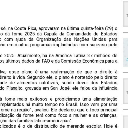
, na Costa Rica, aprovaram na última quinta-feira (29) o
cação da fome 2025 da Cúpula da Comunidade de Estados
ado com ajuda da Organização das Nações Unidas para
iração em muitos programas implantados com sucesso pelo
té 2025. Atualmente, há na América Latina 37 milhões de
 os últimos dados da FAO e da Comissão Econômica para a
ilva, esse plano é uma reafirmação de que o direito à
reito à vida. Segundo ele, o plano é norteado pelo direito
dade de alimentos nutritivos, sendo dever dos Estados
o Planalto, gravada em San José, ele falou da influência
à fome mais exitosos e propiciamos uma alimentação
 implantados há muito tempo no Brasil. Isso vem por uma
ome na região” , avaliou. Ele declarou que o foco principal
dicação da fome terá como foco a mulher e as crianças,
ção das famílias latino-americanas”.
plicados é o de distribuição de merenda escolar. Hoje é