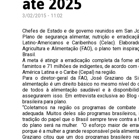
até 2025
3/02/2015 - 11:02
Chefes de Estado e de governo reunidos em San José
Plano de segurança alimentar, nutrição e erradi
Latino-Americanos e Caribenhos (Celac). Elabor
Agricultura e Alimentação (FAO), o plano tem insp
Brasil.
A meta é atingir a erradicação completa da fome a
famintos e 71 milhões de indigentes, de acordo com
América Latina e o Caribe (Cepal) na região.
Para o diretor-geral da FAO, José Graziano da S
alimentação é um direito básico no mesmo nível do di
de todos à alimentação saudável e à disponibili
assegurarem isso. Em entrevista exclusiva ao Blog d
brasileira para plano.
“Coletamos na região os programas de combate 
adequada. Muitos deles são programas brasileiros,
tradição do papel que o Brasil sempre teve contra a f
do plano será na mulher. “O esforço maior de erra
porque é a mulher a grande responsável pela alimenta
Graziano citou que um dos programas brasileiro re