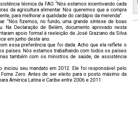
istência técnica da FAO. “Nós estamos incentivando cada
as da agricultura alimentar. Nós queremos que a compra
mente, para melhorar a qualidade do cardápio da merenda”.
iar. “Nós fizemos, no fundo, uma grande síntese de boas
ou. Na Declaração de Belém, documento aprovado nesta
taram apoio formal à reeleição de José Graziano da Silva
ece em junho deste ano.
com essa preferência que foi dada. Acho que ela reflete o
 dos países. Nós estamos trabalhando com todos os países
, mas também com os ministros de saúde, de assistência
ano iniciou seu mandato em 2012. Ele foi responsável pelo
Fome Zero. Antes de ser eleito para o posto máximo da
 para América Latina e Caribe entre 2006 e 2011.