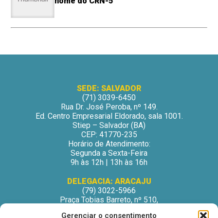
nome do CRN-5
SEDE: SALVADOR
(71) 3039-6450
Rua Dr. José Peroba, nº 149.
Ed. Centro Empresarial Eldorado, sala 1001.
Stiep – Salvador (BA)
CEP: 41770-235
Horário de Atendimento:
Segunda a Sexta-Feira
9h às 12h | 13h às 16h
DELEGACIA: ARACAJU
(79) 3022-5966
Praça Tobias Barreto, nº 510,
Centro Médico Odontológico, sala 502
Gerenciar o consentimento