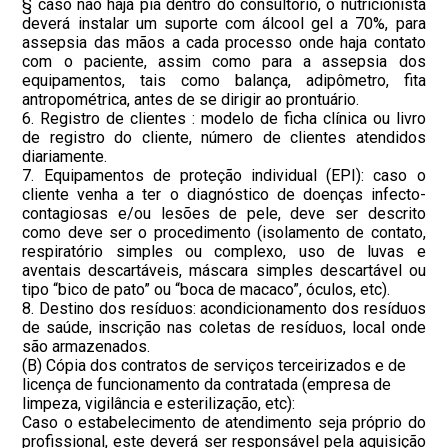
§ caso não haja pia dentro do consultório, o nutricionista
deverá instalar um suporte com álcool gel a 70%, para
assepsia das mãos a cada processo onde haja contato
com o paciente, assim como para a assepsia dos
equipamentos, tais como balança, adipômetro, fita
antropométrica, antes de se dirigir ao prontuário.
6. Registro de clientes : modelo de ficha clínica ou livro
de registro do cliente, número de clientes atendidos
diariamente.
7. Equipamentos de proteção individual (EPI): caso o
cliente venha a ter o diagnóstico de doenças infecto-
contagiosas e/ou lesões de pele, deve ser descrito
como deve ser o procedimento (isolamento de contato,
respiratório simples ou complexo, uso de luvas e
aventais descartáveis, máscara simples descartável ou
tipo “bico de pato” ou “boca de macaco”, óculos, etc).
8. Destino dos resíduos: acondicionamento dos resíduos
de saúde, inscrição nas coletas de resíduos, local onde
são armazenados.
(B) Cópia dos contratos de serviços terceirizados e de
licença de funcionamento da contratada (empresa de
limpeza, vigilância e esterilização, etc):
Caso o estabelecimento de atendimento seja próprio do
profissional, este deverá ser responsável pela aquisição