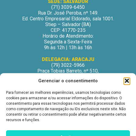
SEDE: SALVADOR
(71) 3039-6450
Rua Dr. José Peroba, nº 149.
Ed. Centro Empresarial Eldorado, sala 1001.
Stiep – Salvador (BA)
CEP: 41770-235
Horário de Atendimento:
Segunda a Sexta-Feira
9h às 12h | 13h às 16h
DELEGACIA: ARACAJU
(79) 3022-5966
Praça Tobias Barreto, nº 510,
Centro Médico Odontológico, sala 502
Gerenciar o consentimento
São José – Aracaju/SE
CEP: 49015-130
Para fornecer as melhores experiências, usamos tecnologias como
Horário de Atendimento:
cookies para armazenar e/ou acessar informações do dispositivo. O
Segunda a Sexta-Feira
consentimento para essas tecnologias nos permitirá processar dados
9h às 12h | 13h às 16h
como comportamento de navegação ou IDs exclusivos neste site. Não
consentir ou retirar o consentimento pode afetar negativamente certos
DELEGACIA: ITABUNA
recursos e funções.
(73) 3212-6207
Avenida Princesa Isabel, nº 395.
Ed. Itabuna Trade Center, sala 914.