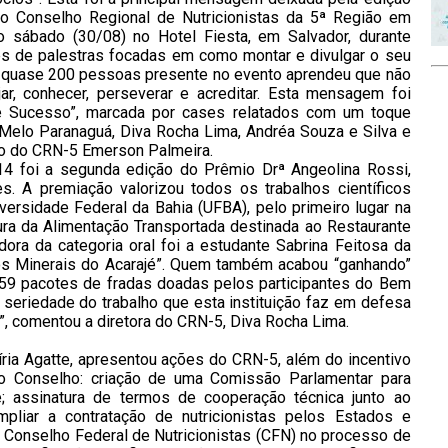
o Conselho Regional de Nutricionistas da 5ª Região em
 sábado (30/08) no Hotel Fiesta, em Salvador, durante
és de palestras focadas em como montar e divulgar o seu
de quase 200 pessoas presente no evento aprendeu que não
jar, conhecer, perseverar e acreditar. Esta mensagem foi
 Sucesso”, marcada por cases relatados com um toque
Melo Paranaguá, Diva Rocha Lima, Andréa Souza e Silva e
ro do CRN-5 Emerson Palmeira.
4 foi a segunda edição do Prêmio Drª Angeolina Rossi,
s. A premiação valorizou todos os trabalhos científicos
versidade Federal da Bahia (UFBA), pelo primeiro lugar na
ura da Alimentação Transportada destinada ao Restaurante
dora da categoria oral foi a estudante Sabrina Feitosa da
 nos Minerais do Acarajé”. Quem também acabou “ganhando”
159 pacotes de fradas doadas pelos participantes do Bem
a seriedade do trabalho que esta instituição faz em defesa
”, comentou a diretora do CRN-5, Diva Rocha Lima.
íria Agatte, apresentou ações do CRN-5, além do incentivo
o Conselho: criação de uma Comissão Parlamentar para
de; assinatura de termos de cooperação técnica junto ao
pliar a contratação de nutricionistas pelos Estados e
 Conselho Federal de Nutricionistas (CFN) no processo de