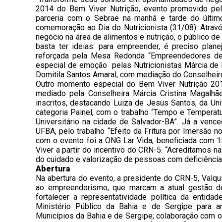
2014 do Bem Viver Nutrição, evento promovido pel
parceria com o Sebrae na manhã e tarde do último
comemoração ao Dia do Nutricionista (31/08). Atrav
negócio na área de alimentos e nutrição, o público 
basta ter ideias: para empreender, é preciso plane
reforçada pela Mesa Redonda “Empreendedores de
especial de emoção pelas Nutricionistas Márcia de 
Domitila Santos Amaral, com mediação do Conselhei
Outro momento especial do Bem Viver Nutrição 201
mediado pela Conselheira Márcia Cristina Magalhãe
inscritos, destacando Luiza de Jesus Santos, da Uni
categoria Painel, com o trabalho “Tempo e Temperat
Universitário na cidade de Salvador-BA”. Já a vence
UFBA, pelo trabalho “Efeito da Fritura por Imersão
com o evento foi a ONG Lar Vida, beneficiada com 
Viver a partir do incentivo do CRN-5. “Acreditamos n
do cuidado e valorização de pessoas com deficiência
Abertura
Na abertura do evento, a presidente do CRN-5, Valqu
ao empreendorismo, que marcam a atual gestão d
fortalecer a representatividade política da entida
Ministério Público da Bahia e de Sergipe para am
Municípios da Bahia e de Sergipe; colaboração com o