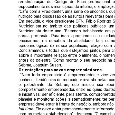
reestruturação do Código de Ética profissional; in
especialmente nos municípios do interior, e ampliaçã
“Café com a Presidente”, uma série de encontros que
nutrição para discussão de assuntos relevantes para a
Em seguida, o vice-presidente CFN, Fábio Rodrigo 
Nutricionista no âmbito das políticas públicas,
Nutricionista deste ano. “Estamos trabalhando em p
nossa profissão. Para isso, apostamos na unicida
encararmos os desafios da atualidade, tais com
epidemiológicas da nossa população, relação com o
Conclamamos a todos que estejamos juntos para c
sobre a importante relação entre o alimento, o homem e
antes da palestra “Como montar o seu negócio na ár
Sebrae, Joaquim Susart.
Orientações para novos empreendedores
“Nem todo empresário é empreendedor e vice-vers
conhecer tendências de mercado e investir nelas c
o palestrante do Sebrae, que iniciou sua abor
comportamento empreendedor, entre as quais destac
e iniciativas; ser eficiente, persistente, comprometid
planejar e monitorar ações sistematicamente; ter per
empresa deve estar à frente do negócio, embora não 
full time.
Ele deve estar permanentemente informado 
com as metas estabelecidas”, destacou. “O caminh