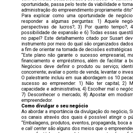
oportunidade, passa pelo teste da viabilidade e tom
administração do empreendimento propriamente dito”
Para explicar como uma oportunidade de negócio 
responder a algumas perguntas: 1) Aquele negó
perspectivas de lucros?; 3) Por quanto tempo?; 4)
possibilidade de expansão e 6) Todas essas questõ
no papel? Este detalhamento citado por Susart de
instrumento por meio do qual são organizados dados
a fim de orientar na tomada de decisões estratégicas 
“Este plano não garante o sucesso empresarial, ma
financiamento e empréstimos, além de facilitar a 
Negócios deve definir o produto ou serviço; iden
concorrente; avaliar o ponto de venda; levantar o inv
O palestrante incluiu em sua abordagem os 10 pecad
sucesso ao empreender: 1) Não ter capital; 2) M
capacidade e administrativa; 4) Escolher mal o negóci
7) Desconhecer o mercado; 8) Apostar em modismos
empreendedor.
Como divulgar o seu negócio
Ao abordar a importância da divulgação do negócio, 
os canais através dos quais é possível atingir o pú
“Embalagens, produtos, eventos, propaganda, boca a
e
call center
são alguns dos meios que o empreendedor