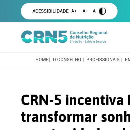
ACESSIBILIDADE
A+
A-
A
.
HOME
O CONSELHO
PROFISSIONAIS
E
CRN-5 incentiva 
transformar son