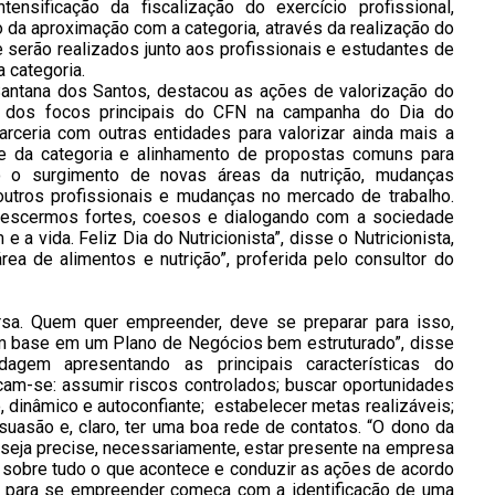
tensificação da fiscalização do exercício profissional,
o da aproximação com a categoria, através da realização do
 serão realizados junto aos profissionais e estudantes de
 categoria.
Santana dos Santos, destacou as ações de valorização do
 um dos focos principais do CFN na campanha do Dia do
arceria com outras entidades para valorizar ainda mais a
de da categoria e alinhamento de propostas comuns para
o o surgimento de novas áreas da nutrição, mudanças
utros profissionais e mudanças no mercado de trabalho.
rescermos fortes, coesos e dialogando com a sociedade
 a vida. Feliz Dia do Nutricionista”, disse o Nutricionista,
ea de alimentos e nutrição”, proferida pelo consultor do
a. Quem quer empreender, deve se preparar para isso,
om base em um Plano de Negócios bem estruturado”, disse
dagem apresentando as principais características do
am-se: assumir riscos controlados; buscar oportunidades
o, dinâmico e autoconfiante; estabelecer metas realizáveis;
suasão e, claro, ter uma boa rede de contatos. “O dono da
seja precise, necessariamente, estar presente na empresa
sobre tudo o que acontece e conduzir as ações de acordo
o para se empreender começa com a identificação de uma