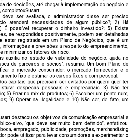
ada de decisões, até chegar à implementação do negócio e
, completouSusart.
deve ser avaliada, o administrador disse ser preciso
cio atenderá necessidades de algum público?; 2) Há
 É possível recuperar o dinheiro investido?; 5) Existe
es, se respondidas positivamente, podem ser detalhadas
ve estar registrada em um Plano de Negócios, que é um
, informações e previsões a respeito do empreendimento,
e minimizar os fatores de risco.
s auxilia no estudo de viabilidade do negócio; ajuda no
busca de parceiros e sócios”, resumiu. Um bom Plano de
tificar o mercado consumidor, o mercado fornecedor e o
estimento fixo e estimar os cursos fixos e com pessoal.
os capitais que precisam ser evitados por quem quer ter
isturar despesas pessoais e empresariais; 3) Não ter
o; 5) Errar no mix de produtos; 6) Escolher um ponto ruim;
; 9) Operar na ilegalidade e 10) Não ser, de fato, um
Susart destacou os objetivos da comunicação empresarial e
blico-alvo, “que deve ser muito bem definido”, enfatizou.
 boca, empregado, publicidade, promoções, merchandising
 pode utilizar para levar consumidores a experimentar o