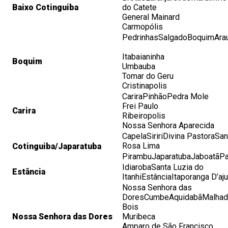
Baixo Cotinguiba
do Catete
General Mainard
Carmopólis
PedrinhasSalgadoBoquimAra
Itabaianinha
Boquim
Umbauba
Tomar do Geru
Cristinapolis
CariraPinhãoPedra Mole
Frei Paulo
Carira
Ribeiropolis
Nossa Senhora Aparecida
CapelaSiririDivina PastoraSan
Rosa Lima
Cotinguiba/
Japaratuba
PirambuJaparatubaJaboatãP
IdiarobaSanta Luzia do
Estância
ItanhiEstânciaItaporanga D’aj
Nossa Senhora das
DoresCumbeAquidabãMalhad
Bois
Nossa Senhora das Dores
Muribeca
Amparo de São Francisco