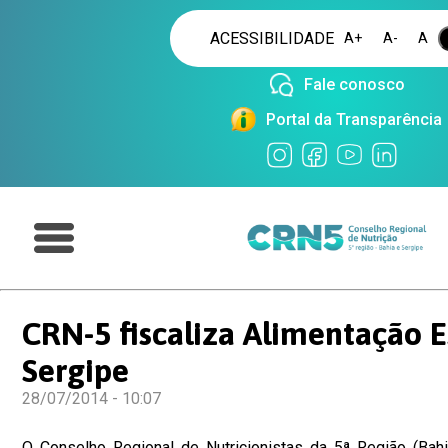
ACESSIBILIDADE
A+
A-
A
Fale conosco
Portal da Transparência
CRN-5 fiscaliza Alimentação 
Sergipe
28/07/2014 - 10:07
O Conselho Regional de Nutricionistas da 5ª Região (Bahi