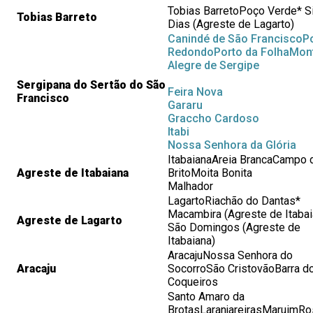
Tobias BarretoPoço Verde* 
Tobias Barreto
Dias (Agreste de Lagarto)
Canindé de São Francisco
P
Redondo
Porto da Folha
Mon
Alegre de Sergipe
Sergipana do Sertão do São
Feira Nova
Francisco
Gararu
Graccho Cardoso
Itabi
Nossa Senhora da Glória
ItabaianaAreia BrancaCampo 
Agreste de Itabaiana
BritoMoita Bonita
Malhador
LagartoRiachão do Dantas*
Macambira (Agreste de Itabai
Agreste de Lagarto
São Domingos (Agreste de
Itabaiana)
AracajuNossa Senhora do
Aracaju
SocorroSão CristovãoBarra d
Coqueiros
Santo Amaro da
BrotasLaranjareirasMaruimRo