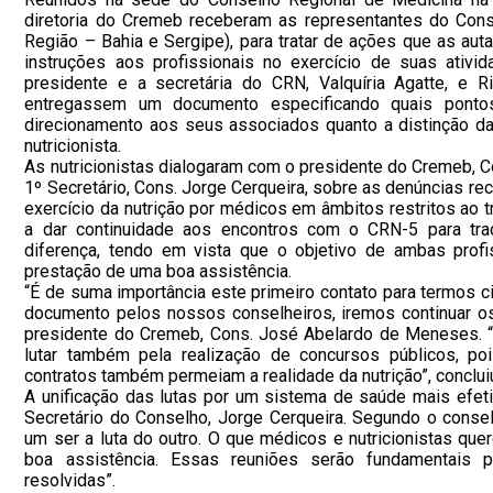
diretoria do Cremeb receberam as representantes do Cons
Região – Bahia e Sergipe), para tratar de ações que as aut
instruções aos profissionais no exercício de suas ativi
presidente e a secretária do CRN, Valquíria Agatte, e Ri
entregassem um documento especificando quais pont
direcionamento aos seus associados quanto a distinção d
nutricionista.
As nutricionistas dialogaram com o presidente do Cremeb,
1º Secretário, Cons. Jorge Cerqueira, sobre as denúncias re
exercício da nutrição por médicos em âmbitos restritos ao t
a dar continuidade aos encontros com o CRN-5 para tra
diferença, tendo em vista que o objetivo de ambas prof
prestação de uma boa assistência.
“É de suma importância este primeiro contato para termos ciê
documento pelos nossos conselheiros, iremos continuar os
presidente do Cremeb, Cons. José Abelardo de Meneses. 
lutar também pela realização de concursos públicos, p
contratos também permeiam a realidade da nutrição”, conclui
A unificação das lutas por um sistema de saúde mais efe
Secretário do Conselho, Jorge Cerqueira. Segundo o conselh
um ser a luta do outro. O que médicos e nutricionistas q
boa assistência. Essas reuniões serão fundamentais p
resolvidas”.