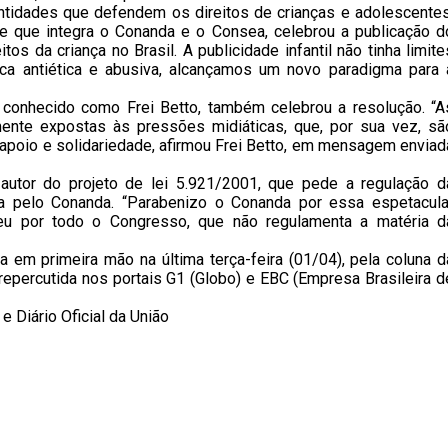
tidades que defendem os direitos de crianças e adolescentes
de que integra o Conanda e o Consea, celebrou a publicação d
tos da criança no Brasil. A publicidade infantil não tinha limite
ica antiética e abusiva, alcançamos um novo paradigma para 
o, conhecido como Frei Betto, também celebrou a resolução. “A
nte expostas às pressões midiáticas, que, por sua vez, sã
apoio e solidariedade, afirmou Frei Betto, em mensagem enviad
autor do projeto de lei 5.921/2001, que pede a regulação d
da pelo Conanda. “Parabenizo o Conanda por essa espetacula
eu por todo o Congresso, que não regulamenta a matéria d
a em primeira mão na última terça-feira (01/04), pela coluna d
repercutida nos portais G1 (Globo) e EBC (Empresa Brasileira d
e Diário Oficial da União