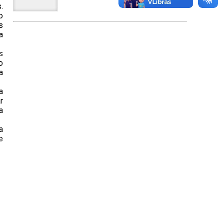
.
o
s
a
s
o
a
a
r
a
a
e