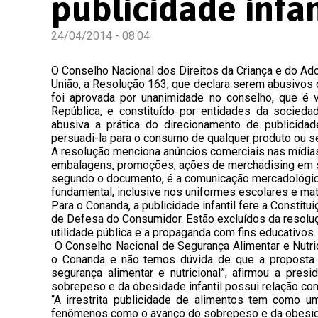
publicidade infan
24/04/2014 - 08:04
O Conselho Nacional dos Direitos da Criança e do Adol
União, a Resolução 163, que declara serem abusivos o
foi aprovada por unanimidade no conselho, que é 
República, e constituído por entidades da socied
abusiva a prática do direcionamento de publicida
persuadi-la para o consumo de qualquer produto ou se
A resolução menciona anúncios comerciais nas mídias 
embalagens, promoções, ações de merchadising em sh
segundo o documento, é a comunicação mercadológica 
fundamental, inclusive nos uniformes escolares e mate
Para o Conanda, a publicidade infantil fere a Constit
de Defesa do Consumidor. Estão excluídos da resolu
utilidade pública e a propaganda com fins educativos.
O Conselho Nacional de Segurança Alimentar e Nutr
o Conanda e não temos dúvida de que a proposta r
segurança alimentar e nutricional”, afirmou a pre
sobrepeso e da obesidade infantil possui relação com
“A irrestrita publicidade de alimentos tem como u
fenômenos como o avanço do sobrepeso e da obesida