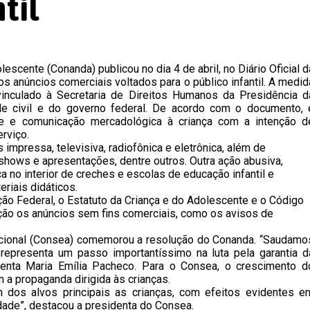
til
escente (Conanda) publicou no dia 4 de abril, no Diário Oficial d
s anúncios comerciais voltados para o público infantil. A medid
vinculado à Secretaria de Direitos Humanos da Presidência d
ade civil e do governo federal. De acordo com o documento, 
de e comunicação mercadológica à criança com a intenção d
rviço.
impressa, televisiva, radiofônica e eletrônica, além de
ows e apresentações, dentre outros. Outra ação abusiva,
no interior de creches e escolas de educação infantil e
riais didáticos.
uição Federal, o Estatuto da Criança e do Adolescente e o Código
ção os anúncios sem fins comerciais, como os avisos de
icional (Consea) comemorou a resolução do Conanda. “Saudamo
epresenta um passo importantíssimo na luta pela garantia d
sidenta Maria Emília Pacheco. Para o Consea, o crescimento d
 a propaganda dirigida às crianças.
m dos alvos principais as crianças, com efeitos evidentes e
de”, destacou a presidenta do Consea.