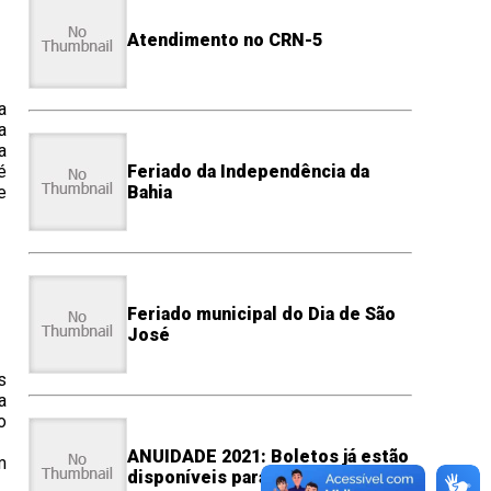
Atendimento no CRN-5
a
a
a
é
Feriado da Independência da
e
Bahia
Feriado municipal do Dia de São
José
s
a
o
ANUIDADE 2021: Boletos já estão
m
disponíveis para pagamento